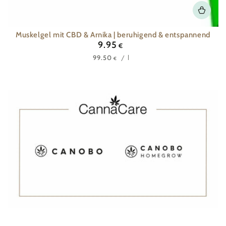
Muskelgel mit CBD & Arnika | beruhigend & entspannend
9.95
Regulärer
€
Preis
Stückpreis
pro
/
l
99.50
€