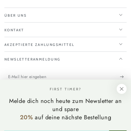
ÜBER UNS
KONTAKT
AKZEPTIERTE ZAHLUNGSMITTEL
NEWSLETTERANMELDUNG
E-
Mail
Melden Sie sich für unseren Newsletter an und erhalten alle
FIRST TIMER?
hier
Informationen zu Aktionen und neuen Produkten
Melde dich noch heute zum Newsletter an
eingeben
Land/Region
Deutschland (EUR €)
und spare
20%
auf deine nächste Bestellung
Zahlungsmöglichkeiten