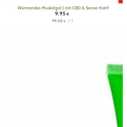
Wärmendes Muskelgel | mit CBD & Sense Hot®
9.95
Regulärer
€
Preis
Stückpreis
pro
/
l
99.50
€