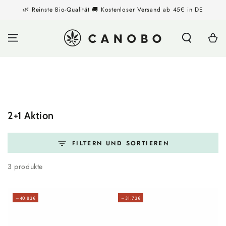
ZUM INHALT
🌿 Reinste Bio-Qualität 🚚 Kostenloser Versand ab 45€ in DE
SPRINGEN
Warenko
Kollektion:
2+1 Aktion
FILTERN UND SORTIEREN
3 produkte
–40.83€
–31.73€